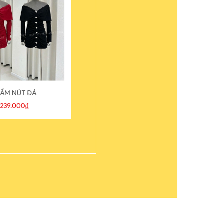
ẦM NÚT ĐÁ
ÁO THUN
239.000₫
109.000₫