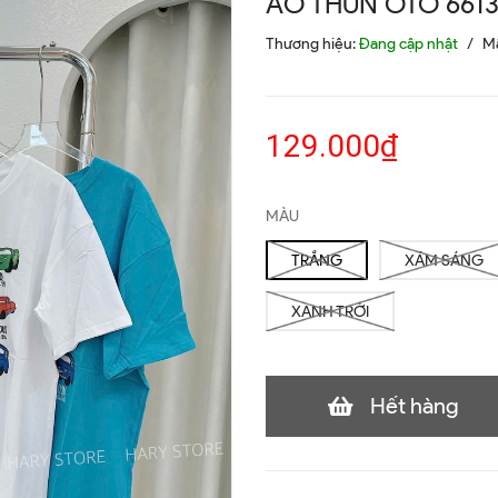
ÁO THUN OTO 661
Thương hiệu:
Đang cập nhật
/
M
129.000₫
MÀU
TRẮNG
XÁM SÁNG
XANH TRỜI
Hết hàng