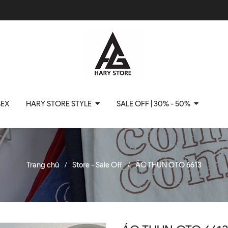
SEX
HARY STORE STYLE
SALE OFF | 30% - 50%
Trang chủ
Store - Sale Off
ÁO THUN OTO 6613
/
/