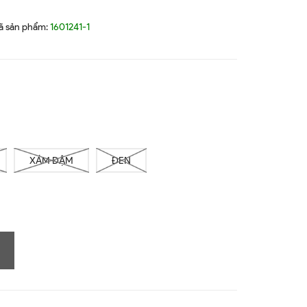
3
ã sản phẩm:
1601241-1
XÁM ĐẬM
ĐEN