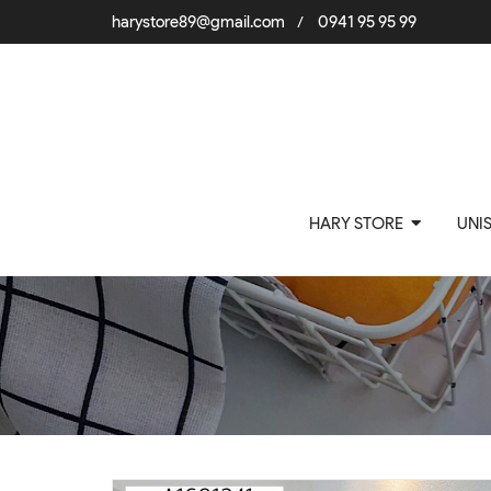
harystore89@gmail.com
0941 95 95 99
/
HARY STORE
UNI