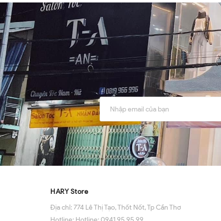
HARY Store
Địa chỉ:
774 Lê Thị Tạo, Thốt Nốt, Tp Cần Thơ
Hotline:
Hotline: 0941 95 95 99