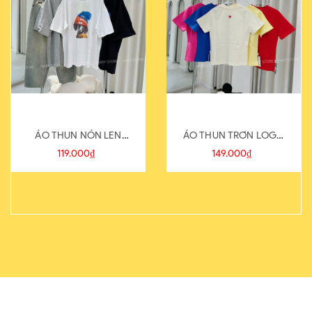
ÁO THUN NÓN LEN
ÁO THUN TRƠN LOGO
821-1
SAU
119.000₫
149.000₫