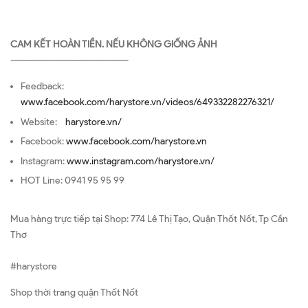
CAM KẾT HOÀN TIỀN. NẾU KHÔNG GIỐNG ẢNH
—————————————————
Feedback:
www.facebook.com/harystore.vn/videos/649332282276321/
Website:
harystore.vn/
Facebook:
www.facebook.com/harystore.vn
Instagram:
www.instagram.com/harystore.vn/
HOT Line: 0941 95 95 99
Mua hàng trực tiếp tại Shop: 774 Lê Thị Tạo, Quận Thốt Nốt, Tp Cần
Thơ
#harystore
Shop thời trang quận Thốt Nốt