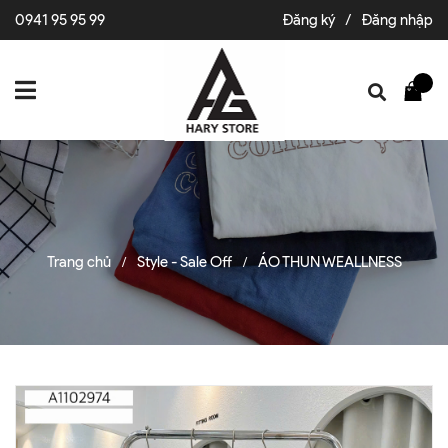
0941 95 95 99
Đăng ký
/
Đăng nhập
Trang chủ
Style - Sale Off
ÁO THUN WEALLNESS
/
/