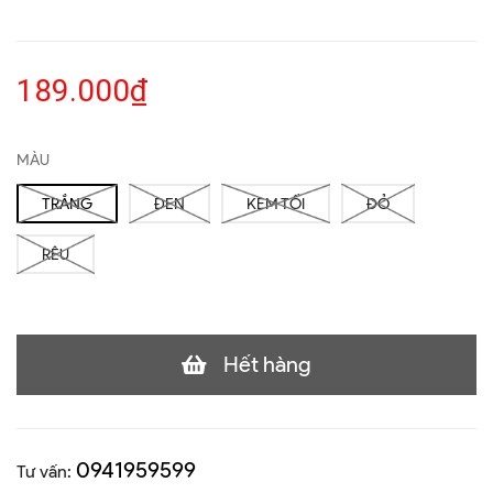
189.000₫
MÀU
TRẮNG
ĐEN
KEM TỐI
ĐỎ
RÊU
Hết hàng
0941959599
Tư vấn: