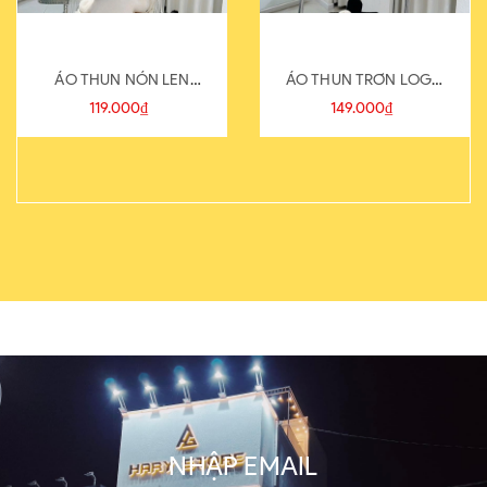
ÁO THUN NÓN LEN
ÁO THUN TRƠN LOGO
821-1
SAU
119.000₫
149.000₫
NHẬP EMAIL