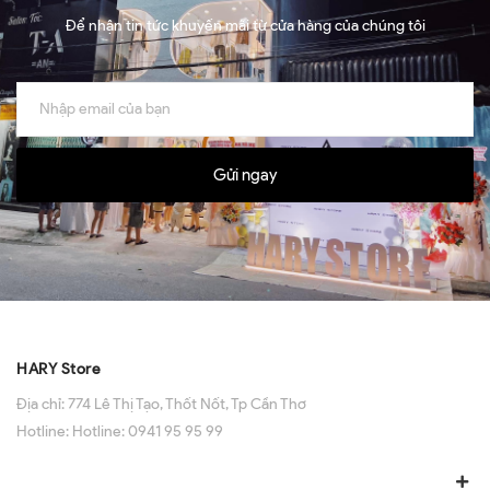
Để nhận tin tức khuyến mãi từ cửa hàng của chúng tôi
Gửi ngay
HARY Store
Địa chỉ:
774 Lê Thị Tạo, Thốt Nốt, Tp Cần Thơ
Hotline:
Hotline: 0941 95 95 99