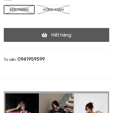
ĐEN TRẮNG
HỒNG XANH
Hết hàng
0941959599
Tư vấn: