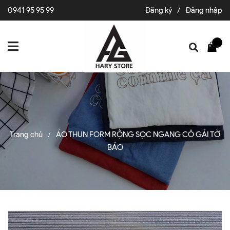
0941 95 95 99
Đăng ký
/
Đăng nhập
Trang chủ
ÁO THUN FORM RỘNG SỌC NGANG CÔ GÁI TỜ
/
BÁO