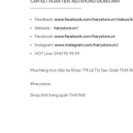
CAM KẾT HOÀN TIỀN. NẾU KHÔNG GIỐNG ẢNH
—————————————————
Feedback:
www.facebook.com/harystore.vn/videos/6
Website:
harystore.vn/
Facebook:
www.facebook.com/harystore.vn
Instagram:
www.instagram.com/harystore.vn/
HOT Line: 0941 95 95 99
Mua hàng trực tiếp tại Shop: 774 Lê Thị Tạo, Quận Thốt N
#harystore
Shop thời trang quận Thốt Nốt