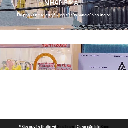
NHẬP EMAIL
Để nhận tin tức khuyến mãi từ cửa hàng của chúng tôi
© Bản quyền thuộc về
Sea Team
|
Cung cấp bởi
Sapo