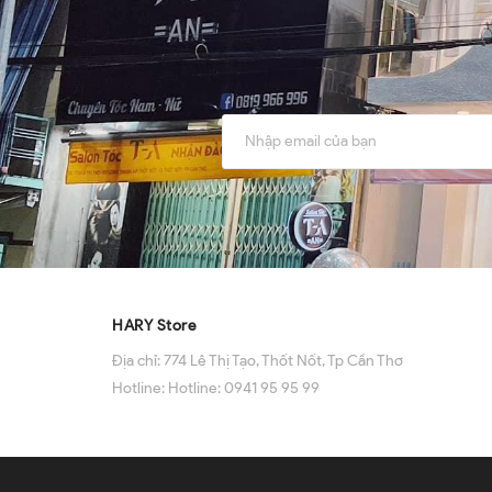
HARY Store
Địa chỉ:
774 Lê Thị Tạo, Thốt Nốt, Tp Cần Thơ
Hotline:
Hotline: 0941 95 95 99