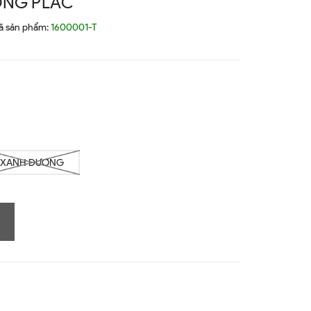
ỘNG PLAC
ã sản phẩm:
1600001-T
XANH DƯƠNG