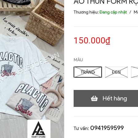
ÁO THUN FORM R
Thương hiệu:
Đang cập nhật
/
M
150.000₫
MÀU
TRẮNG
ĐEN
Hết hàng
0941959599
Tư vấn: