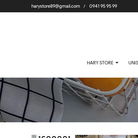
harystore89@gmail.com
0941 95 95 99
/
HARY STORE
UNI