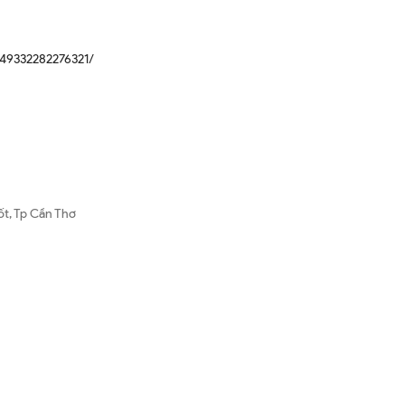
49332282276321/
ốt, Tp Cần Thơ