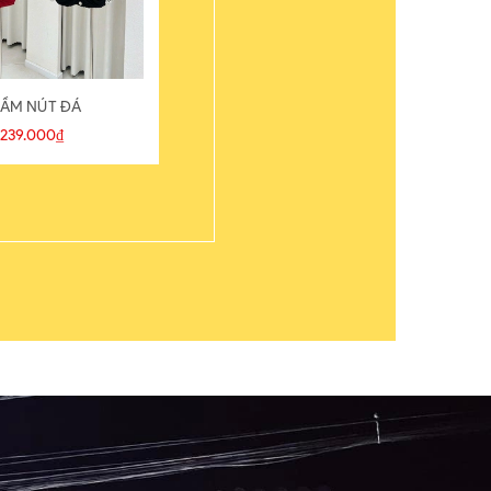
ẦM NÚT ĐÁ
ÁO THUN
239.000₫
109.000₫