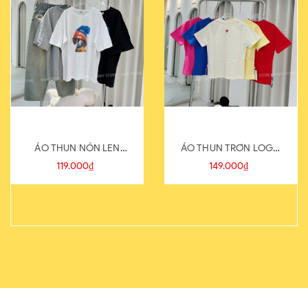
ÁO THUN NÓN LEN
ÁO THUN TRƠN LOGO
821-1
SAU
119.000₫
149.000₫