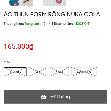
ÁO THUN FORM RỘNG NUKA COLA
Thương hiệu:
Đang cập nhật
/
Mã sản phẩm:
4100210-T
165.000₫
MÀU
TRẮNG
ĐEN
XÁM
XANH LÁ
Hết hàng