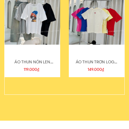
ÁO THUN NÓN LEN
ÁO THUN TRƠN LOGO
821-1
SAU
119.000₫
149.000₫