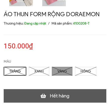
ÁO THUN FORM RỘNG DORAEMON
Thương hiệu:
Đang cập nhật
/
Mã sản phẩm:
4100208-T
150.000₫
MÀU
TRẮNG
XANH
VÀNG
HỒNG
Hết hàng