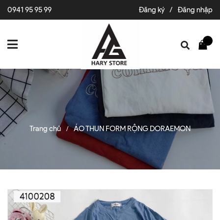
0941 95 95 99
Đăng ký
/
Đăng nhập
Trang chủ
ÁO THUN FORM RỘNG DORAEMON
/