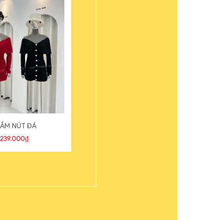
ẦM NÚT ĐÁ
ÁO THUN
239.000₫
109.000₫