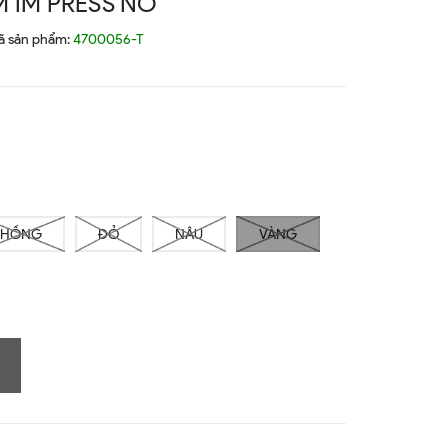
 IM PRESS NO
ã sản phẩm:
4700056-T
HỒNG
ĐỎ
NÂU
VÀNG