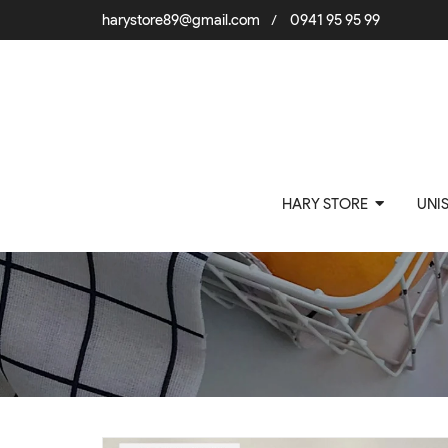
harystore89@gmail.com
0941 95 95 99
/
HARY STORE
UNI