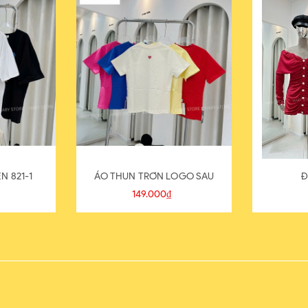
N 821-1
ÁO THUN TRƠN LOGO SAU
Đ
149.000₫