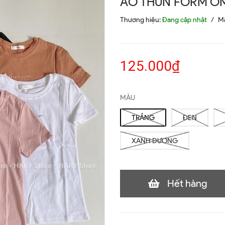
ÁO THUN FORM ÔM
Thương hiệu:
Đang cập nhật
/
M
125.000₫
MÀU
TRẮNG
ĐEN
XANH DƯƠNG
Hết hàng