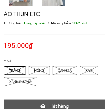
ÁO THUN ETC
Thương hiệu:
Đang cập nhật
/
Mã sản phẩm:
1102636-T
195.000₫
MÀU
TRẮNG
HỒNG
XANH LÁ
XÁM
XANH DƯƠNG
Hết hàng