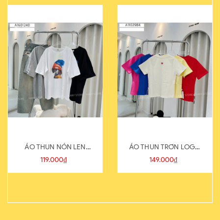
ÁO THUN NÓN LEN
ÁO THUN TRƠN LOGO
821-1
SAU
119.000₫
149.000₫