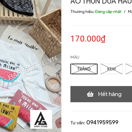
ÁO THUN DƯA HẤU
Thương hiệu:
Đang cập nhật
/
M
170.000₫
MÀU
TRẮNG
KEM
Hết hàng
0941959599
Tư vấn: