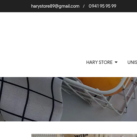
harystore89@gmail.com
0941 95 95 99
/
HARY STORE
UNI