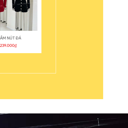
ẦM NÚT ĐÁ
ÁO THUN
239.000₫
109.000₫