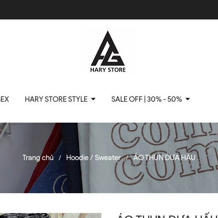
SEX
HARY STORE STYLE
SALE OFF | 30% - 50%
Trang chủ
Hoodie / Sweater
ÁO THUN DƯA HẤU
/
/