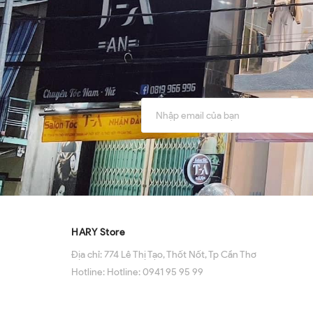
HARY Store
Địa chỉ:
774 Lê Thị Tạo, Thốt Nốt, Tp Cần Thơ
Hotline:
Hotline: 0941 95 95 99