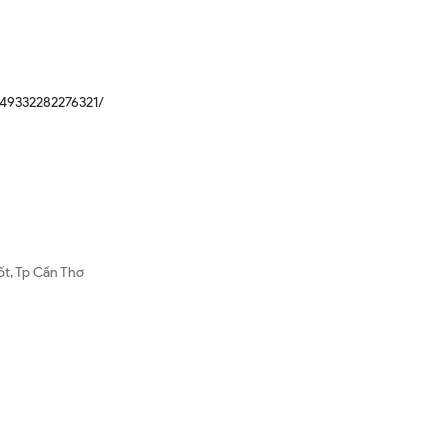
49332282276321/
ốt, Tp Cần Thơ