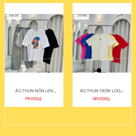
ÁO THUN NÓN LEN
ÁO THUN TRƠN LOGO
821-1
SAU
119.000₫
149.000₫