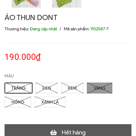
ÁO THUN DONT
Thương hiệu:
Đang cập nhật
/
Mã sản phẩm:
1102587-T
190.000₫
MÀU
TRẮNG
ĐEN
KEM
VÀNG
HỒNG
XANH LÁ
Hết hàng