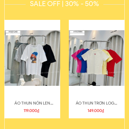
SALE OFF | 30% - 50%
ÁO THUN NÓN LEN
ÁO THUN TRƠN LOGO
821-1
SAU
119.000₫
149.000₫