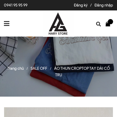
0941 95 95 99
Đăng ký
/
Đăng nhập
Trang chủ
SALE OFF
ÁO THUN CROPTOP TAY DÀI CỔ
/
/
TRỤ