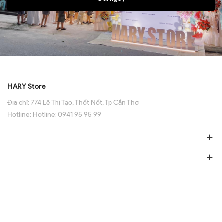
HARY Store
Địa chỉ:
774 Lê Thị Tạo, Thốt Nốt, Tp Cần Thơ
Hotline:
Hotline: 0941 95 95 99