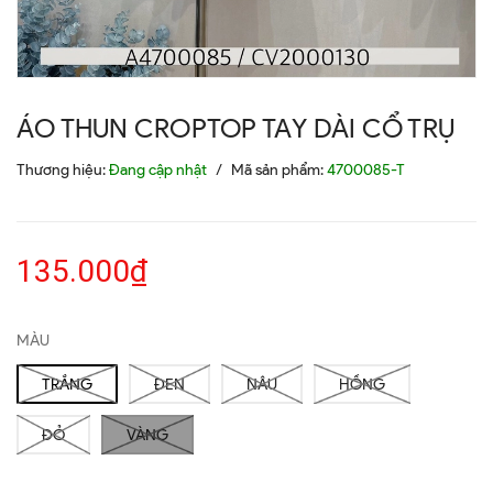
ÁO THUN CROPTOP TAY DÀI CỔ TRỤ
Thương hiệu:
Đang cập nhật
/
Mã sản phẩm:
4700085-T
135.000₫
MÀU
TRẮNG
ĐEN
NÂU
HỒNG
ĐỎ
VÀNG