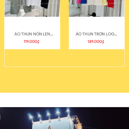
ÁO THUN NÓN LEN
ÁO THUN TRƠN LOGO
821-1
SAU
119.000₫
149.000₫