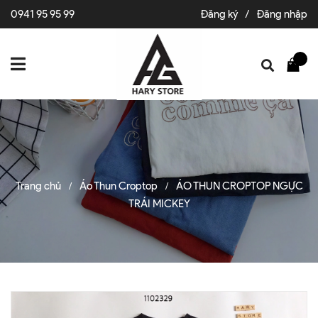
0941 95 95 99
Đăng ký
/
Đăng nhập
Trang chủ
Áo Thun Croptop
ÁO THUN CROPTOP NGỰC
/
/
TRÁI MICKEY