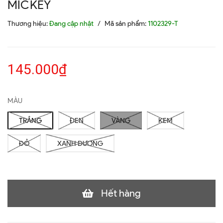
MICKEY
Thương hiệu:
Đang cập nhật
/
Mã sản phẩm:
1102329-T
145.000₫
MÀU
TRẮNG
ĐEN
VÀNG
KEM
ĐỎ
XANH DƯƠNG
Hết hàng