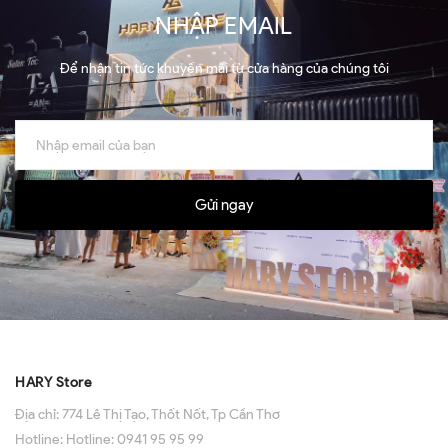
NHẬP EMAIL
Để nhận tin tức khuyến mãi từ cửa hàng của chúng tôi
Gửi ngay
HARY Store
Địa chỉ:
774 Lê Thị Tạo, Thốt Nốt, Tp Cần Thơ
Hotline:
Hotline: 0941 95 95 99