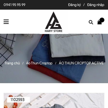
0941 95 95 99
Đăng ký
/
Đăng nhập
Trang chủ
Áo Thun Croptop
ÁO THUN CROPTOP ACTIVE
/
/