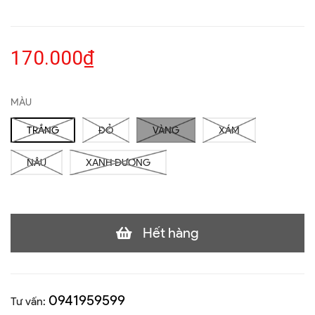
170.000₫
MÀU
TRẮNG
ĐỎ
VÀNG
XÁM
NÂU
XANH DƯƠNG
Hết hàng
0941959599
Tư vấn: