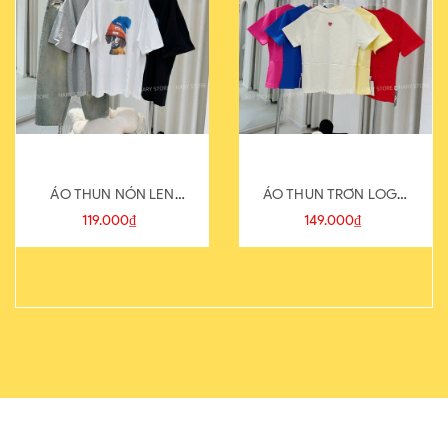
ÁO THUN NÓN LEN
ÁO THUN TRƠN LOGO
821-1
SAU
119.000₫
149.000₫