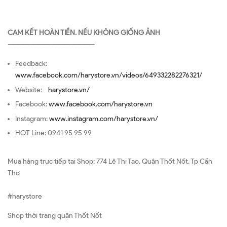
CAM KẾT HOÀN TIỀN. NẾU KHÔNG GIỐNG ẢNH
—————————————————
Feedback:
www.facebook.com/harystore.vn/videos/649332282276321/
Website:
harystore.vn/
Facebook:
www.facebook.com/harystore.vn
Instagram:
www.instagram.com/harystore.vn/
HOT Line: 0941 95 95 99
Mua hàng trực tiếp tại Shop: 774 Lê Thị Tạo, Quận Thốt Nốt, Tp Cần
Thơ
#harystore
Shop thời trang quận Thốt Nốt