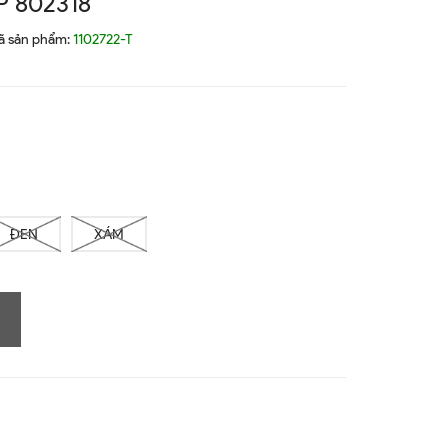
 802318
ã sản phẩm:
1102722-T
ĐEN
XÁM