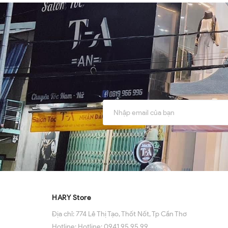
HARY Store
Địa chỉ:
774 Lê Thị Tạo, Thốt Nốt, Tp Cần Thơ
Hotline:
Hotline: 0941 95 95 99