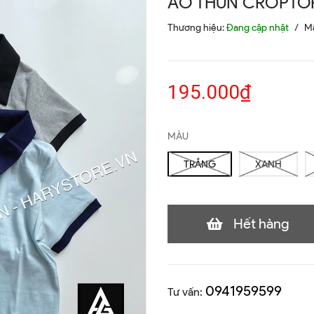
ÁO THUN CROPTOP
Thương hiệu:
Đang cập nhật
/
M
195.000₫
MÀU
TRẮNG
XANH
Hết hàng
0941959599
Tư vấn: