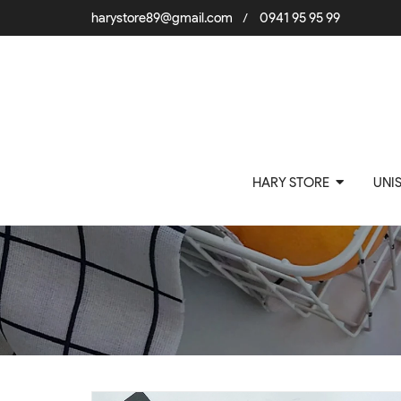
harystore89@gmail.com
0941 95 95 99
/
HARY STORE
UNI