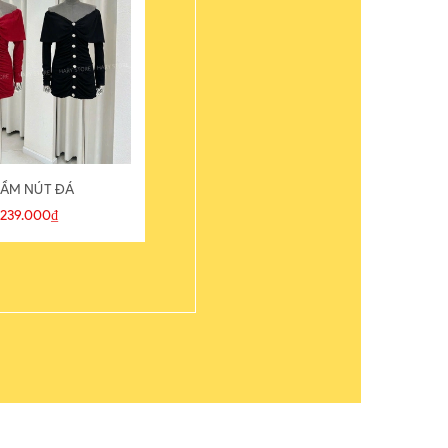
ẦM NÚT ĐÁ
ÁO THUN
239.000₫
109.000₫