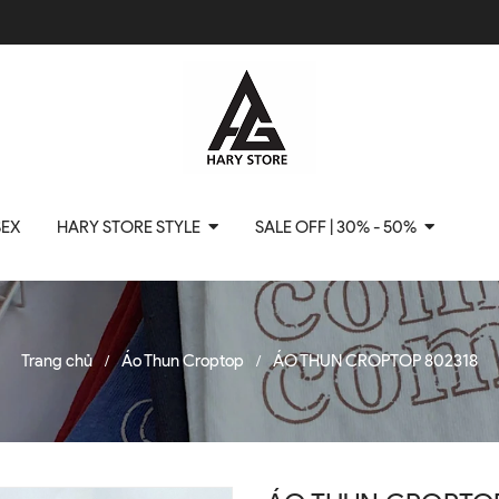
SEX
HARY STORE STYLE
SALE OFF | 30% - 50%
Trang chủ
Áo Thun Croptop
ÁO THUN CROPTOP 802318
/
/