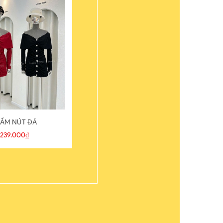
ẦM NÚT ĐÁ
ÁO THUN
239.000₫
109.000₫