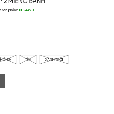
 2 MIẾNG BÁNH
ã sản phẩm:
1102449-T
HỒNG
TÍM
XANH TRỜI