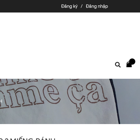
Đăng ký
/
Đăng nhập
H