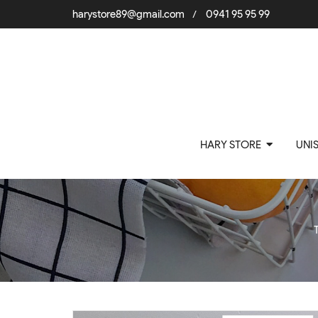
harystore89@gmail.com
0941 95 95 99
/
HARY STORE
UNI