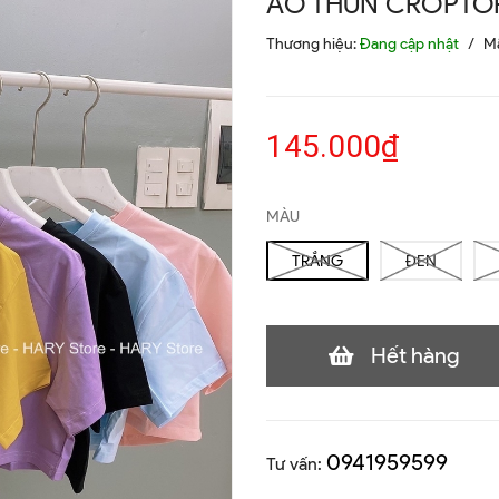
ÁO THUN CROPTOP
Thương hiệu:
Đang cập nhật
/
M
145.000₫
MÀU
TRẮNG
ĐEN
Hết hàng
0941959599
Tư vấn: