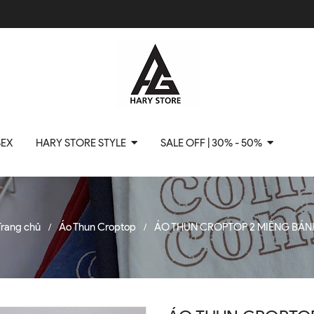
SEX
HARY STORE STYLE
SALE OFF | 30% - 50%
Trang chủ
Áo Thun Croptop
ÁO THUN CROPTOP 2 MIẾNG BÁN
/
/