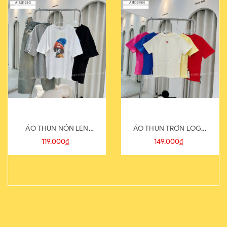
ÁO THUN NÓN LEN
ÁO THUN TRƠN LOGO
821-1
SAU
119.000₫
149.000₫