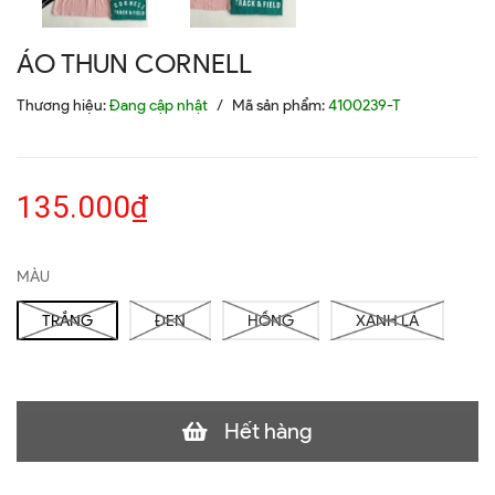
ÁO THUN CORNELL
Thương hiệu:
Đang cập nhật
/
Mã sản phẩm:
4100239-T
135.000₫
MÀU
TRẮNG
ĐEN
HỒNG
XANH LÁ
Hết hàng