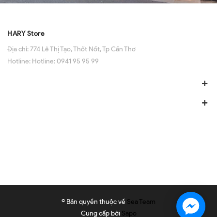
HARY Store
Địa chỉ:
774 Lê Thị Tạo, Thốt Nốt, Tp Cần Thơ
Hotline:
Hotline: 0941 95 95 99
© Bản quyền thuộc về
Sea Team
Cung cấp bởi
Sapo