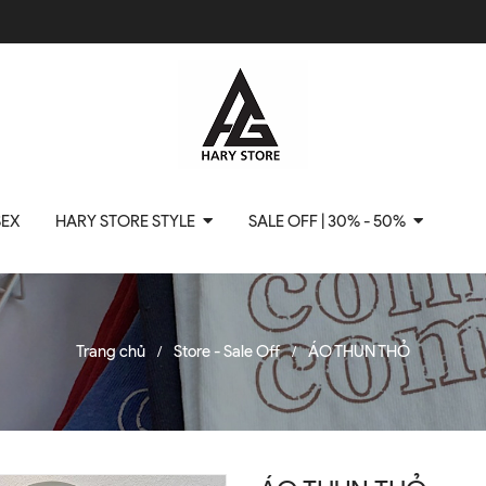
SEX
HARY STORE STYLE
SALE OFF | 30% - 50%
Trang chủ
Store - Sale Off
ÁO THUN THỎ
/
/