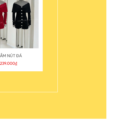
ẦM NÚT ĐÁ
ÁO THUN
239.000₫
109.000₫