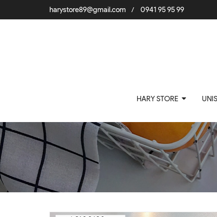
harystore89@gmail.com
0941 95 95 99
/
HARY STORE
UNI