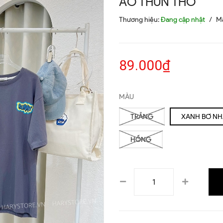
ÁO THUN THỎ
Thương hiệu:
Đang cập nhật
/
M
89.000₫
MÀU
TRẮNG
XANH BƠ NH
HỒNG