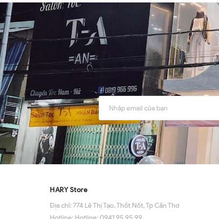
HARY Store
Địa chỉ:
774 Lê Thị Tạo, Thốt Nốt, Tp Cần Thơ
Hotline:
Hotline: 0941 95 95 99