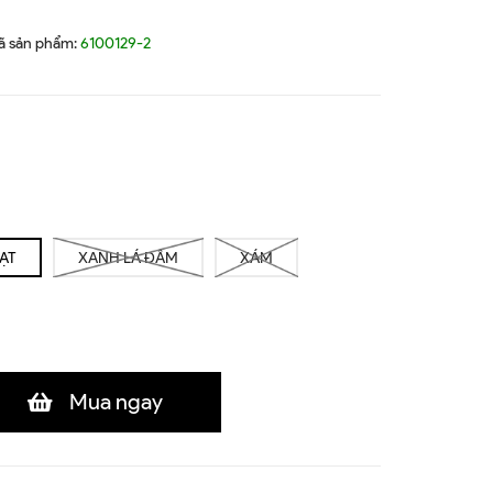
ã sản phẩm:
6100129-2
ẠT
XANH LÁ ĐẬM
XÁM
Mua ngay