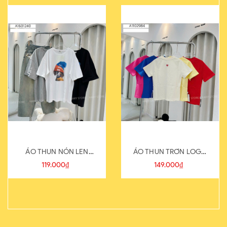
ÁO THUN NÓN LEN
ÁO THUN TRƠN LOGO
821-1
SAU
119.000₫
149.000₫