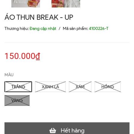
ÁO THUN BREAK - UP
Thương hiệu:
Đang cập nhật
/
Mã sản phẩm:
4100226-T
150.000₫
MÀU
TRẮNG
XANH LÁ
XÁM
HỒNG
VÀNG
Hết hàng