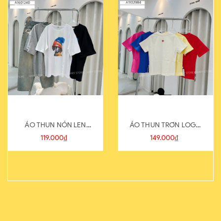
ÁO THUN NÓN LEN
ÁO THUN TRƠN LOGO
821-1
SAU
119.000₫
149.000₫