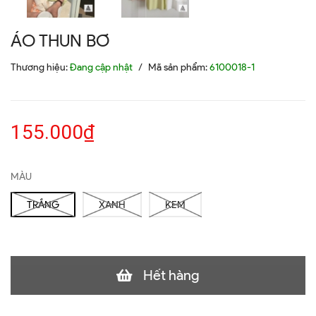
ÁO THUN BƠ
Thương hiệu:
Đang cập nhật
/
Mã sản phẩm:
6100018-1
155.000₫
MÀU
TRẮNG
XANH
KEM
Hết hàng