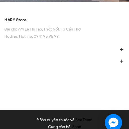
HARY Store
Địa chỉ:
774 Lê Thị Tạo, Thốt Nốt, Tp Cần Thơ
Hotline:
Hotline: 0941 95 95 99
© Bản quyền thuộc về
Sea Team
Cung cấp bởi
Sapo