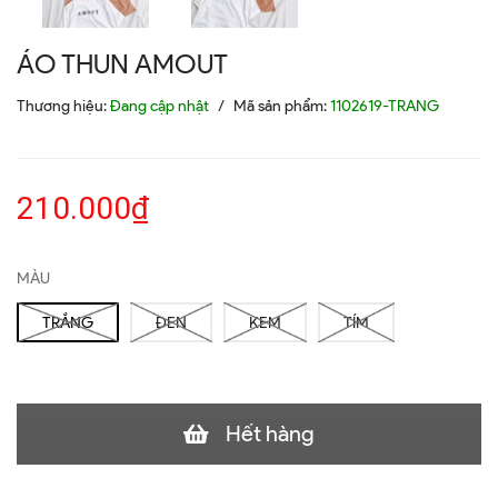
ÁO THUN AMOUT
Thương hiệu:
Đang cập nhật
/
Mã sản phẩm:
1102619-TRANG
210.000₫
MÀU
TRẮNG
ĐEN
KEM
TÍM
Hết hàng