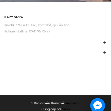
HARY Store
Địa chỉ:
774 Lê Thị Tạo, Thốt Nốt, Tp Cần Thơ
Hotline:
Hotline: 0941 95 95 99
© Bản quyền thuộc về
Sea Team
Cung cấp bởi
Sapo