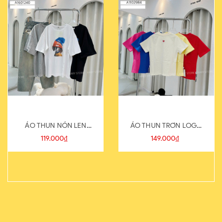
ÁO THUN NÓN LEN
ÁO THUN TRƠN LOGO
821-1
SAU
119.000₫
149.000₫