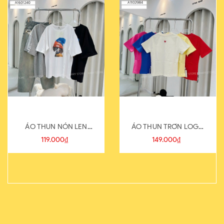
ÁO THUN NÓN LEN
ÁO THUN TRƠN LOGO
821-1
SAU
119.000₫
149.000₫