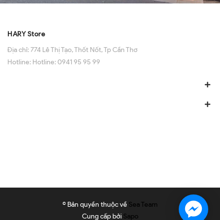
HARY Store
Địa chỉ:
774 Lê Thị Tạo, Thốt Nốt, Tp Cần Thơ
Hotline:
Hotline: 0941 95 95 99
© Bản quyền thuộc về
Sea Team
Cung cấp bởi
Sapo