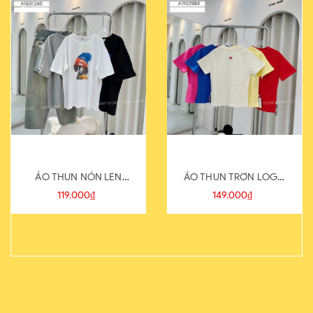
ÁO THUN NÓN LEN
ÁO THUN TRƠN LOGO
821-1
SAU
119.000₫
149.000₫