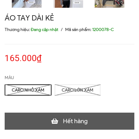
ÁO TAY DÀI KẺ
Thương hiệu:
Đang cập nhật
/
Mã sản phẩm:
1200078-C
165.000₫
MÀU
CARO NHỎ XÁM
CARO LỚN XÁM
Hết hàng