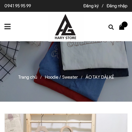
0941 95 95 99
Đăng ký
/
Đăng nhập
Trang chủ
Hoodie / Sweater
ÁO TAY DÀI KẺ
/
/