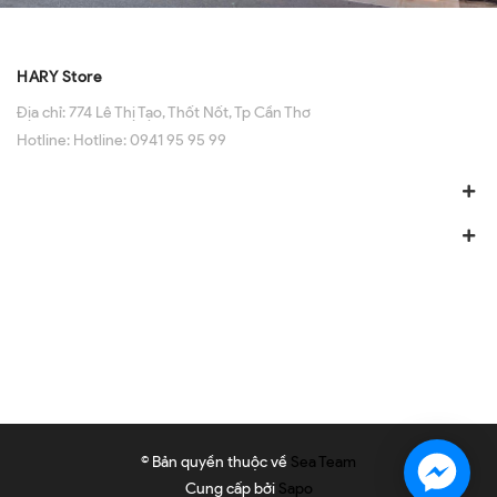
HARY Store
Địa chỉ:
774 Lê Thị Tạo, Thốt Nốt, Tp Cần Thơ
Hotline:
Hotline: 0941 95 95 99
© Bản quyền thuộc về
Sea Team
Cung cấp bởi
Sapo