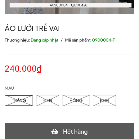
ÁO LƯỚI TRỄ VAI
Thương hiệu:
Đang cập nhật
/
Mã sản phẩm:
0900004-T
240.000₫
MÀU
TRẮNG
ĐEN
HỒNG
KEM
Hết hàng