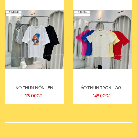
ÁO THUN NÓN LEN
ÁO THUN TRƠN LOGO
821-1
SAU
119.000₫
149.000₫