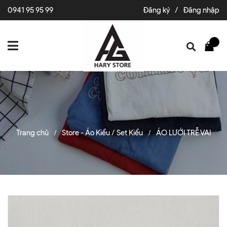
0941 95 95 99
Đăng ký
/
Đăng nhập
Trang chủ
Store - Áo Kiểu / Set Kiểu
ÁO LƯỚI TRỄ VAI
/
/