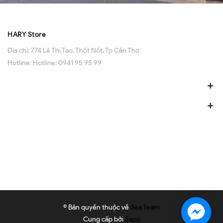
HARY Store
Địa chỉ:
774 Lê Thị Tạo, Thốt Nốt, Tp Cần Thơ
Hotline:
Hotline: 0941 95 95 99
© Bản quyền thuộc về
Sea Team
Cung cấp bởi
Sapo