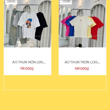
ÁO THUN NÓN LEN
ÁO THUN TRƠN LOGO
821-1
SAU
119.000₫
149.000₫