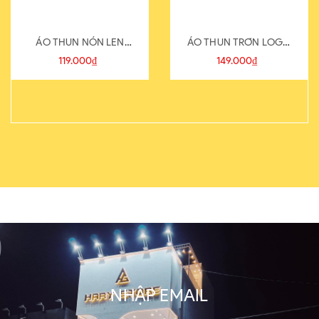
ÁO THUN NÓN LEN
ÁO THUN TRƠN LOGO
821-1
SAU
119.000₫
149.000₫
NHẬP EMAIL