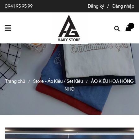
0941 95 95 99
Đăng ký
/
Đăng nhập
Trang chủ
Store - Áo Kiểu / Set Kiểu
ÁO KIỂU HOA HỒNG
/
/
NHỎ