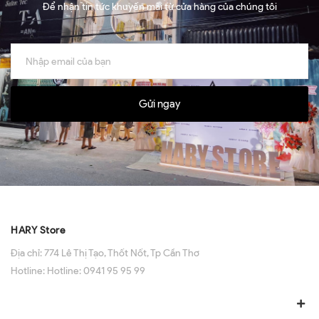
Để nhận tin tức khuyến mãi từ cửa hàng của chúng tôi
Gửi ngay
HARY Store
Địa chỉ:
774 Lê Thị Tạo, Thốt Nốt, Tp Cần Thơ
Hotline:
Hotline: 0941 95 95 99