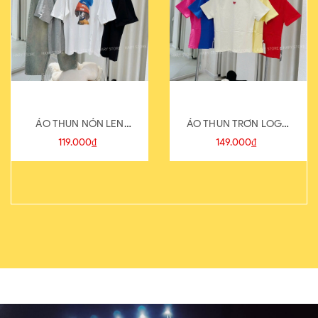
ÁO THUN NÓN LEN
ÁO THUN TRƠN LOGO
821-1
SAU
119.000₫
149.000₫