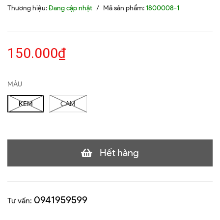
Thương hiệu:
Đang cập nhật
/
Mã sản phẩm:
1800008-1
150.000₫
MÀU
KEM
CAM
Hết hàng
0941959599
Tư vấn: