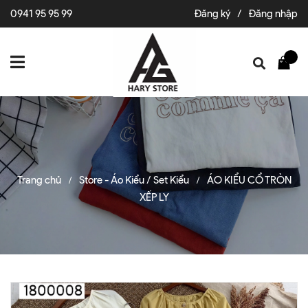
0941 95 95 99
Đăng ký
/
Đăng nhập
Trang chủ
Store - Áo Kiểu / Set Kiểu
ÁO KIỂU CỔ TRÒN
/
/
XẾP LY