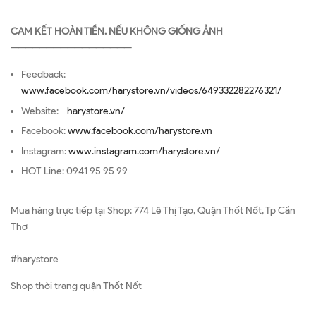
CAM KẾT HOÀN TIỀN. NẾU KHÔNG GIỐNG ẢNH
—————————————————
Feedback:
www.facebook.com/harystore.vn/videos/649332282276321/
Website:
harystore.vn/
Facebook:
www.facebook.com/harystore.vn
Instagram:
www.instagram.com/harystore.vn/
HOT Line: 0941 95 95 99
Mua hàng trực tiếp tại Shop: 774 Lê Thị Tạo, Quận Thốt Nốt, Tp Cần
Thơ
#harystore
Shop thời trang quận Thốt Nốt