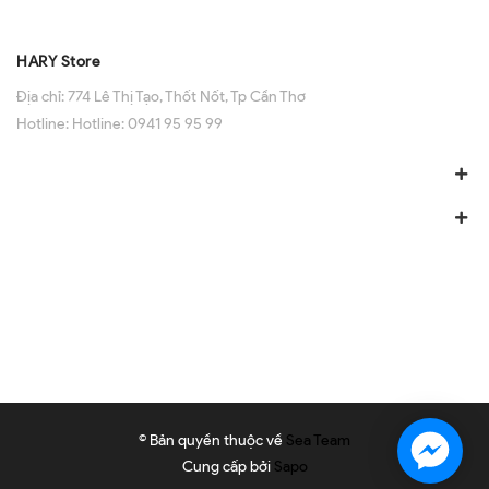
HARY Store
Địa chỉ:
774 Lê Thị Tạo, Thốt Nốt, Tp Cần Thơ
Hotline:
Hotline: 0941 95 95 99
© Bản quyền thuộc về
Sea Team
Cung cấp bởi
Sapo