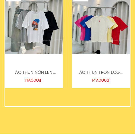
ÁO THUN NÓN LEN
ÁO THUN TRƠN LOGO
821-1
SAU
119.000₫
149.000₫