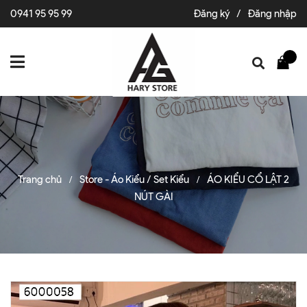
0941 95 95 99
Đăng ký
/
Đăng nhập
Trang chủ
Store - Áo Kiểu / Set Kiểu
ÁO KIỂU CỔ LẬT 2
/
/
NÚT GÀI