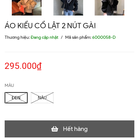
ÁO KIỂU CỔ LẬT 2 NÚT GÀI
Thương hiệu:
Đang cập nhật
/
Mã sản phẩm:
6000058-D
295.000₫
MÀU
ĐEN
NÂU
Hết hàng