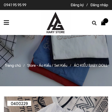
0941 95 95 99
Đăng ký
/
Đăng nhập
Trang chủ
Store - Áo Kiểu / Set Kiểu
ÁO KIỂU BABY DOLL
/
/