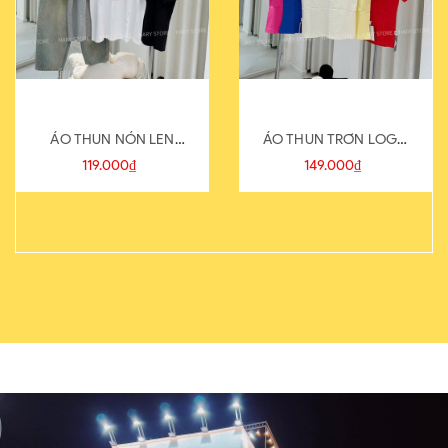
ÁO THUN NÓN LEN
ÁO THUN TRƠN LOGO
821-1
SAU
119.000₫
149.000₫