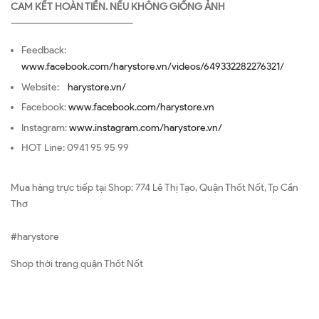
CAM KẾT HOÀN TIỀN. NẾU KHÔNG GIỐNG ẢNH
—————————————————
Feedback:
www.facebook.com/harystore.vn/videos/649332282276321/
Website:
harystore.vn/
Facebook:
www.facebook.com/harystore.vn
Instagram:
www.instagram.com/harystore.vn/
HOT Line: 0941 95 95 99
Mua hàng trực tiếp tại Shop: 774 Lê Thị Tạo, Quận Thốt Nốt, Tp Cần
Thơ
#harystore
Shop thời trang quận Thốt Nốt