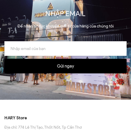
NHẬP EMAIL
Để nhận tin tức khuyến mãi từ cửa hàng của chúng tôi
Gửi ngay
HARY Store
Địa chỉ:
774 Lê Thị Tạo, Thốt Nốt, Tp Cần Thơ