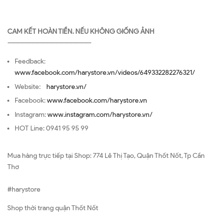
CAM KẾT HOÀN TIỀN. NẾU KHÔNG GIỐNG ẢNH
—————————————————
Feedback:
www.facebook.com/harystore.vn/videos/649332282276321/
Website:
harystore.vn/
Facebook:
www.facebook.com/harystore.vn
Instagram:
www.instagram.com/harystore.vn/
HOT Line: 0941 95 95 99
Mua hàng trực tiếp tại Shop: 774 Lê Thị Tạo, Quận Thốt Nốt, Tp Cần
Thơ
#harystore
Shop thời trang quận Thốt Nốt