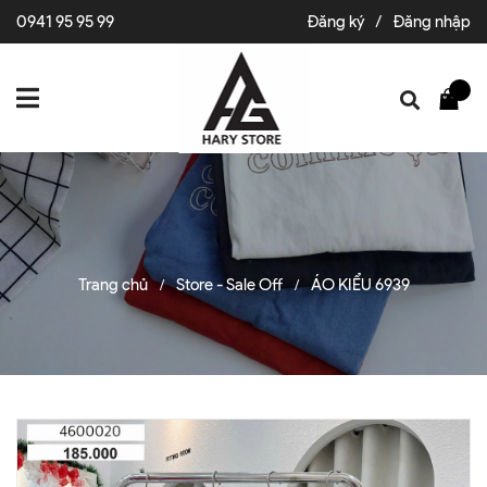
0941 95 95 99
Đăng ký
/
Đăng nhập
Trang chủ
Store - Sale Off
ÁO KIỂU 6939
/
/