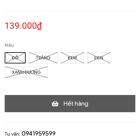
139.000₫
MÀU
ĐỎ
TRẮNG
KEM
ĐEN
XANH DƯƠNG
Hết hàng
0941959599
Tư vấn: