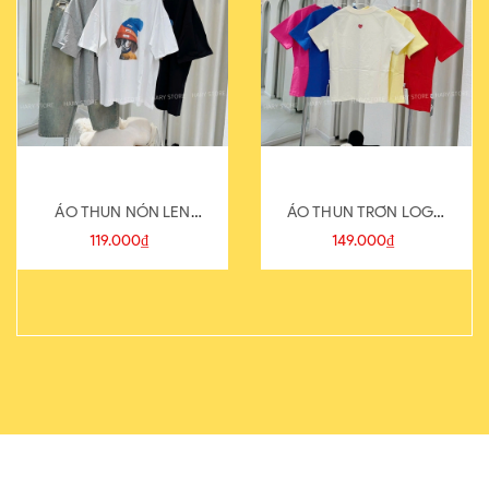
ÁO THUN NÓN LEN
ÁO THUN TRƠN LOGO
821-1
SAU
119.000₫
149.000₫