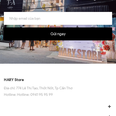
Gửi ngay
HARY Store
Địa chỉ:
774 Lê Thị Tạo, Thốt Nốt, Tp Cần Thơ
Hotline:
Hotline: 0941 95 95 99