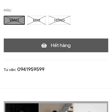
MÀU
VÀNG
KEM
HỒNG
Hết hàng
0941959599
Tư vấn: