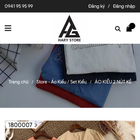
0941 95 95 99
Đăng ký
/
Đăng nhập
Trang chủ
Store - Áo Kiểu / Set Kiểu
ÁO KIỂU 2 NÚT KẺ
/
/