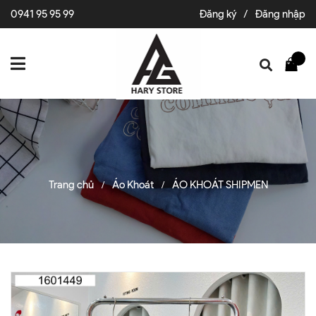
0941 95 95 99
Đăng ký
/
Đăng nhập
Trang chủ
Áo Khoát
ÁO KHOÁT SHIPMEN
/
/