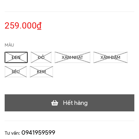
259.000₫
MÀU
ĐEN
ĐỎ
XÁM NHẠT
XÁM ĐẬM
RÊU
KEM
Hết hàng
0941959599
Tư vấn: