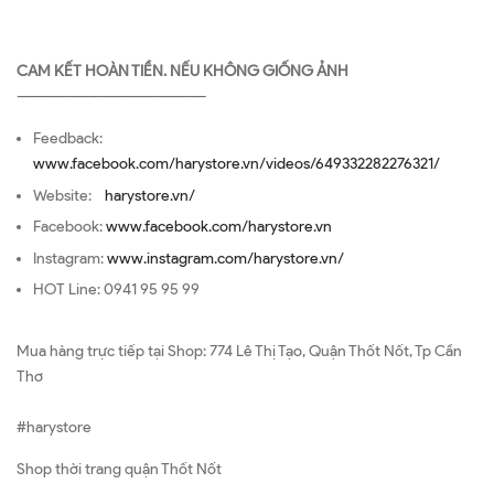
CAM KẾT HOÀN TIỀN. NẾU KHÔNG GIỐNG ẢNH
—————————————————
Feedback:
www.facebook.com/harystore.vn/videos/649332282276321/
Website:
harystore.vn/
Facebook:
www.facebook.com/harystore.vn
Instagram:
www.instagram.com/harystore.vn/
HOT Line: 0941 95 95 99
Mua hàng trực tiếp tại Shop: 774 Lê Thị Tạo, Quận Thốt Nốt, Tp Cần
Thơ
#harystore
Shop thời trang quận Thốt Nốt