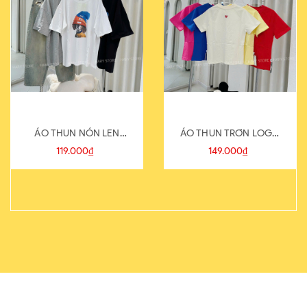
ÁO THUN NÓN LEN
ÁO THUN TRƠN LOGO
821-1
SAU
119.000₫
149.000₫