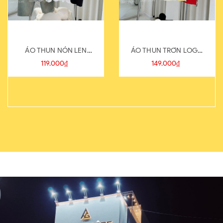
ÁO THUN NÓN LEN
ÁO THUN TRƠN LOGO
821-1
SAU
119.000₫
149.000₫