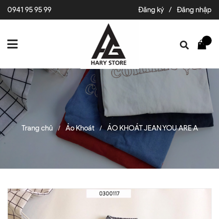
0941 95 95 99
Đăng ký
/
Đăng nhập
Trang chủ
Áo Khoát
ÁO KHOÁT JEAN YOU ARE A
/
/