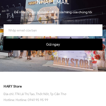
NHẬP EMAIL
Để nhận tin tức khuyến mãi từ cửa hàng của chúng tôi
Gửi ngay
HARY Store
Địa chỉ:
774 Lê Thị Tạo, Thốt Nốt, Tp Cần Thơ
Hotline:
Hotline: 0941 95 95 99