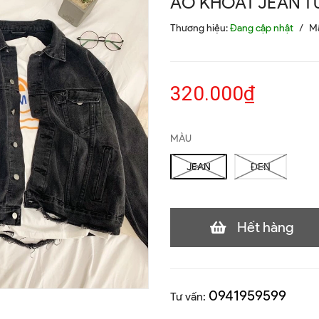
ÁO KHOÁT JEAN T
Thương hiệu:
Đang cập nhật
/
M
320.000₫
MÀU
JEAN
ĐEN
Hết hàng
0941959599
Tư vấn: