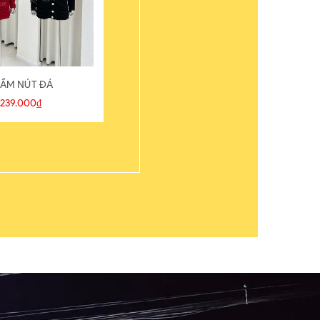
ẦM NÚT ĐÁ
ÁO THUN
239.000₫
109.000₫