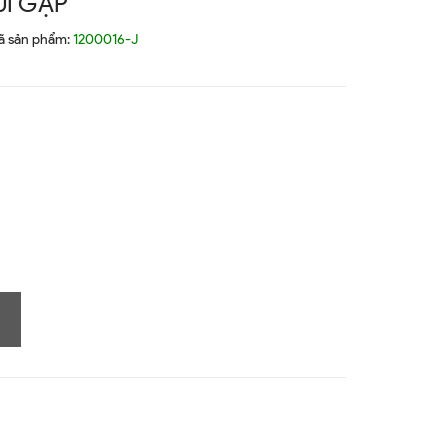
ÚI GẬP
ã sản phẩm:
1200016-J