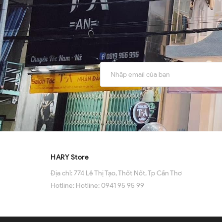
HARY Store
Địa chỉ:
774 Lê Thị Tạo, Thốt Nốt, Tp Cần Thơ
Hotline:
Hotline: 0941 95 95 99