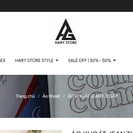
SEX
HARY STORE STYLE
SALE OFF | 30% - 50%
Trang chủ
Áo Khoát
ÁO KHOÁT JEAN TÚI GẬP
/
/