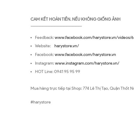
CAM KẾT HOÀN TIỀN. NẾU KHÔNG GIỐNG ẢNH
—————————————————
Feedback:
www.facebook.com/harystore.vn/videos/6
Website:
harystore.vn/
Facebook:
www.facebook.com/harystore.vn
Instagram:
www.instagram.com/harystore.vn/
HOT Line: 0941 95 95 99
Mua hàng trực tiếp tại Shop: 774 Lê Thị Tạo, Quận Thốt N
#harystore