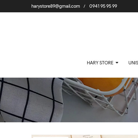
harystore89@gmail.com
0941 95 95 99
/
HARY STORE
UNI