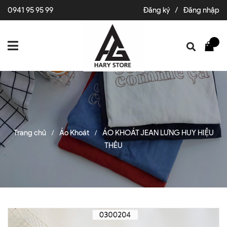
0941 95 95 99
Đăng ký
/
Đăng nhập
Trang chủ
Áo Khoát
ÁO KHOÁT JEAN LƯNG HUY HIỆU
/
/
THÊU