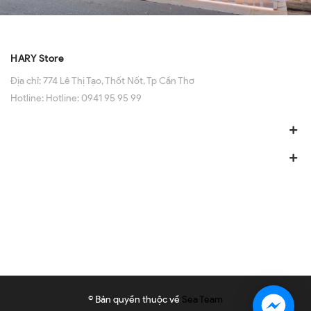
HARY Store
Địa chỉ:
774 Lê Thị Tạo, Thốt Nốt, Tp Cần Thơ
Hotline:
Hotline: 0941 95 95 99
© Bản quyền thuộc về
Sea Team