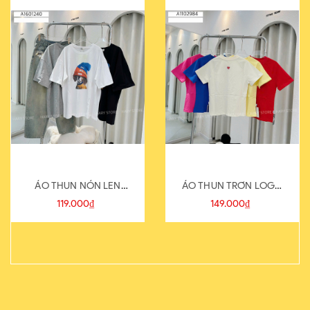
ÁO THUN NÓN LEN
ÁO THUN TRƠN LOGO
821-1
SAU
119.000₫
149.000₫