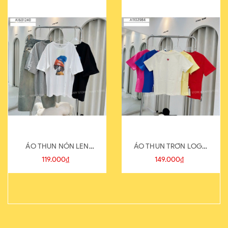
ÁO THUN NÓN LEN
ÁO THUN TRƠN LOGO
821-1
SAU
119.000₫
149.000₫