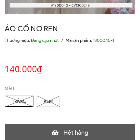
ÁO CỔ NƠ REN
Thương hiệu:
Đang cập nhật
/
Mã sản phẩm:
1800040-1
140.000₫
MÀU
TRẮNG
KEM
Hết hàng