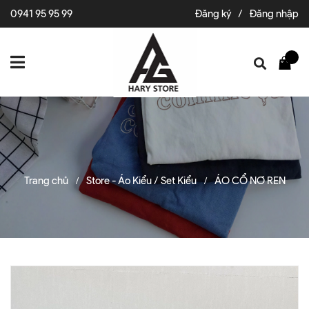
0941 95 95 99
Đăng ký
/
Đăng nhập
Trang chủ
Store - Áo Kiểu / Set Kiểu
ÁO CỔ NƠ REN
/
/