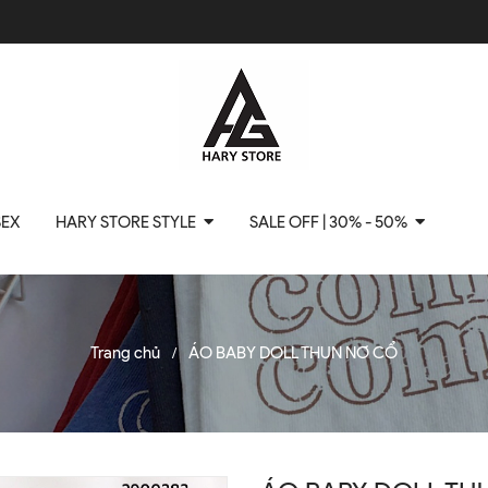
SEX
HARY STORE STYLE
SALE OFF | 30% - 50%
Trang chủ
ÁO BABY DOLL THUN NƠ CỔ
/