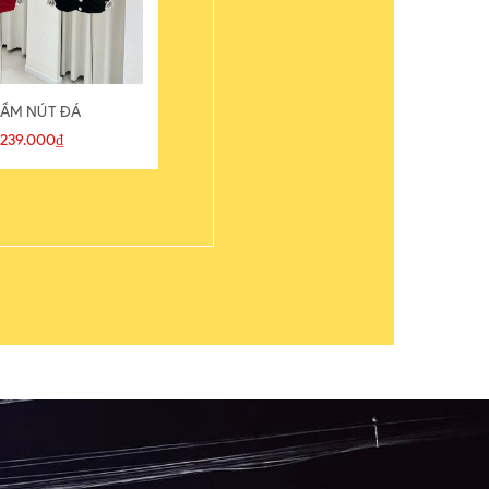
ẦM NÚT ĐÁ
ÁO THUN
239.000₫
109.000₫