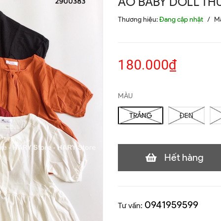
ÁO BABY DOLL TH
Thương hiệu:
Đang cập nhật
/
M
180.000₫
MÀU
TRẮNG
ĐEN
Hết hàng
0941959599
Tư vấn: