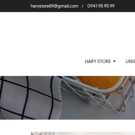
harystore89@gmail.com
0941 95 95 99
/
HARY STORE
UNI