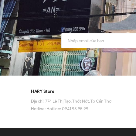
HARY Store
Địa chỉ:
774 Lê Thị Tạo, Thốt Nốt, Tp Cần Thơ
Hotline:
Hotline: 0941 95 95 99