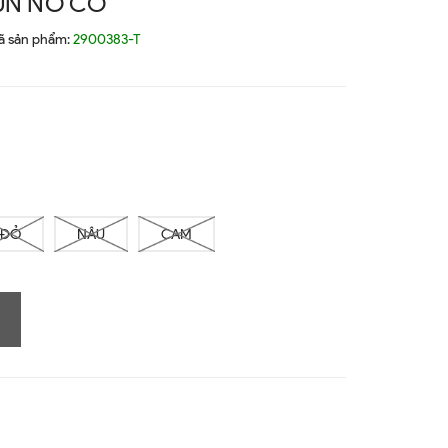
UN NƠ CỔ
ã sản phẩm:
2900383-T
ĐỎ
NÂU
CAM