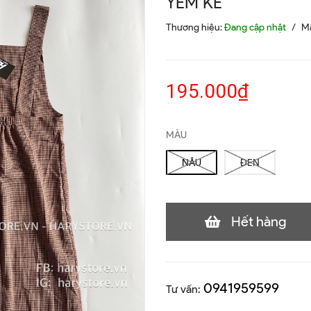
YẾM KẺ
Thương hiệu:
Đang cập nhật
/
M
195.000₫
MÀU
NÂU
ĐEN
Hết hàng
0941959599
Tư vấn: