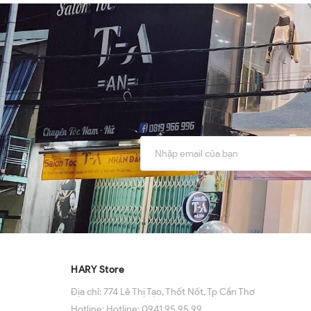
HARY Store
Địa chỉ:
774 Lê Thị Tạo, Thốt Nốt, Tp Cần Thơ
Hotline:
Hotline: 0941 95 95 99