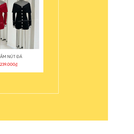
ẦM NÚT ĐÁ
ÁO THUN
239.000₫
109.000₫