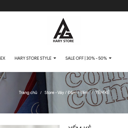
SEX
HARY STORE STYLE
SALE OFF | 30% - 50%
Trang chủ
Store - Váy / Đầm / Yếm
YẾM KẺ
/
/