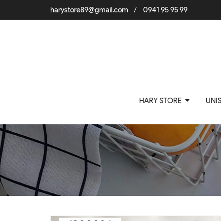
harystore89@gmail.com
0941 95 95 99
/
HARY STORE
UNI