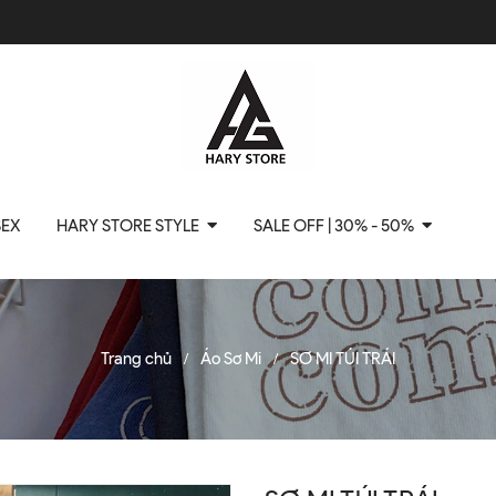
SEX
HARY STORE STYLE
SALE OFF | 30% - 50%
Trang chủ
Áo Sơ Mi
SƠ MI TÚI TRÁI
/
/