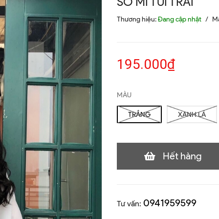
SƠ MI TÚI TRÁI
Thương hiệu:
Đang cập nhật
/
M
195.000₫
MÀU
TRẮNG
XANH LÁ
Hết hàng
0941959599
Tư vấn: