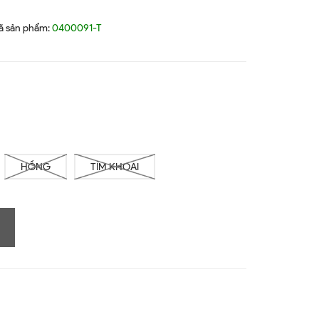
ã sản phẩm:
0400091-T
HỒNG
TÍM KHOAI