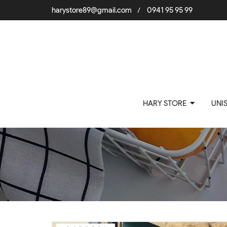
harystore89@gmail.com
0941 95 95 99
/
HARY STORE
UNI