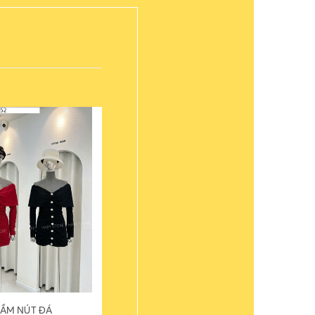
ẦM NÚT ĐÁ
ÁO THUN