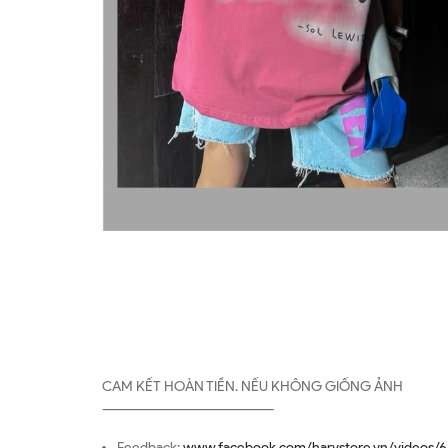
CAM KẾT HOÀN TIỀN. NẾU KHÔNG GIỐNG ẢNH
—————————————————
Feedback:
www.facebook.com/harystore.vn/videos/6