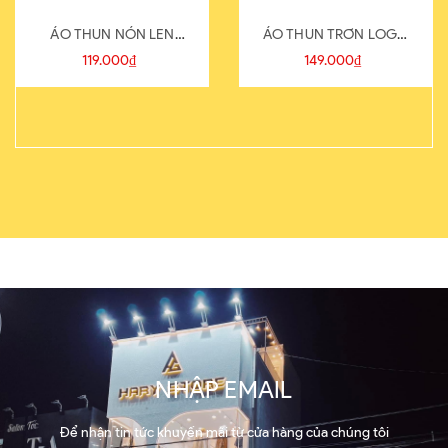
ÁO THUN NÓN LEN
ÁO THUN TRƠN LOGO
821-1
SAU
119.000₫
149.000₫
NHẬP EMAIL
Để nhận tin tức khuyến mãi từ cửa hàng của chúng tôi