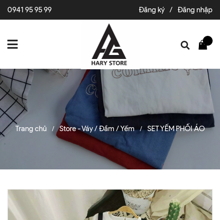
0941 95 95 99
Đăng ký
/
Đăng nhập
Trang chủ
Store - Váy / Đầm / Yếm
SET YẾM PHỐI ÁO
/
/