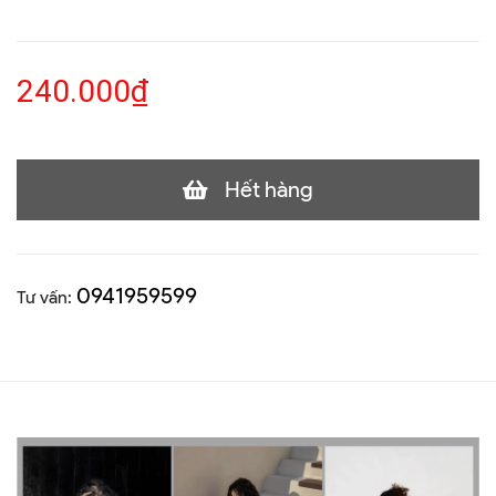
240.000₫
Hết hàng
0941959599
Tư vấn: