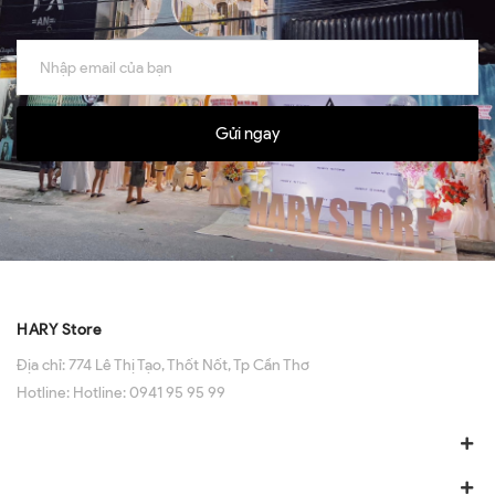
Gửi ngay
HARY Store
Địa chỉ:
774 Lê Thị Tạo, Thốt Nốt, Tp Cần Thơ
Hotline:
Hotline: 0941 95 95 99