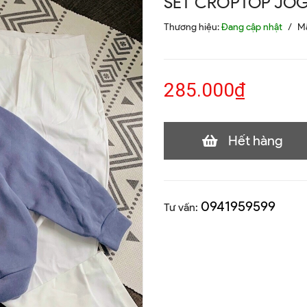
SET CROPTOP JO
Thương hiệu:
Đang cập nhật
/
M
285.000₫
Hết hàng
0941959599
Tư vấn: