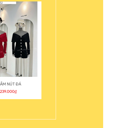
ẦM NÚT ĐÁ
ÁO THUN
239.000₫
109.000₫