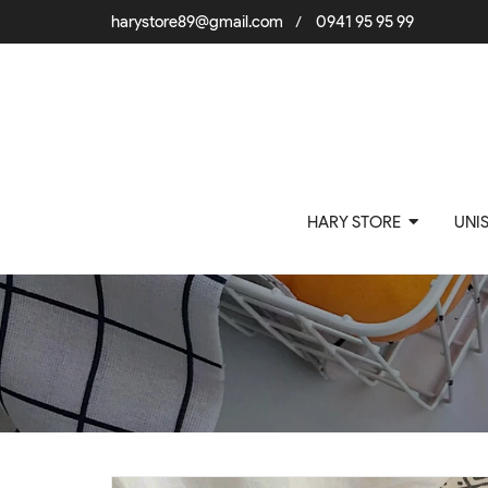
harystore89@gmail.com
0941 95 95 99
/
HARY STORE
UNI