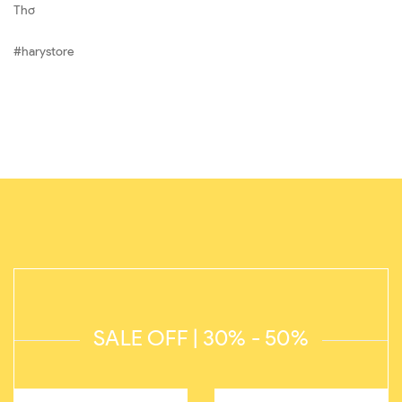
Thơ
#harystore
SALE OFF | 30% - 50%