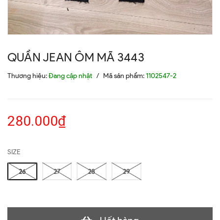
QUẦN JEAN ÔM MÃ 3443
Thương hiệu:
Đang cập nhật
/
Mã sản phẩm:
1102547-2
280.000₫
SIZE
26
27
28
29