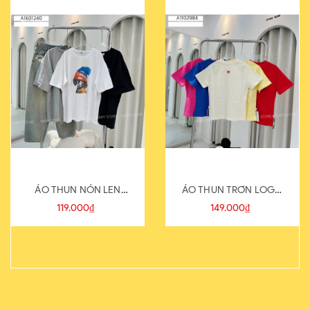
ÁO THUN NÓN LEN
ÁO THUN TRƠN LOGO
821-1
SAU
119.000₫
149.000₫