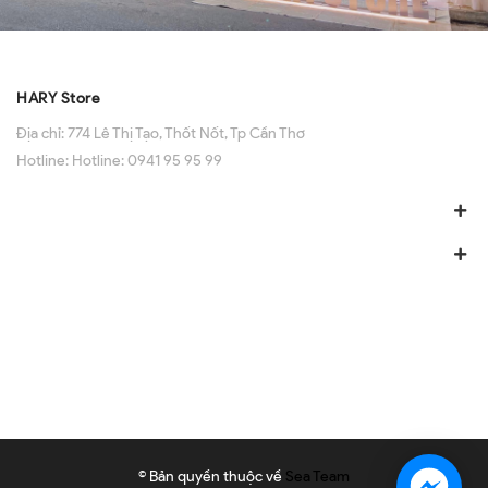
HARY Store
Địa chỉ:
774 Lê Thị Tạo, Thốt Nốt, Tp Cần Thơ
Hotline:
Hotline: 0941 95 95 99
© Bản quyền thuộc về
Sea Team