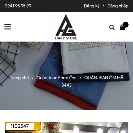
0941 95 95 99
Đăng ký
/
Đăng nhập
Trang chủ
Quần Jean Form Ôm
QUẦN JEAN ÔM MÃ
/
/
3443