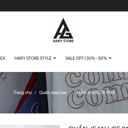
SEX
HARY STORE STYLE
SALE OFF | 30% - 50%
Trang chủ
Quần Jean Loe
QUẦN JEAN LOE 9169
/
/