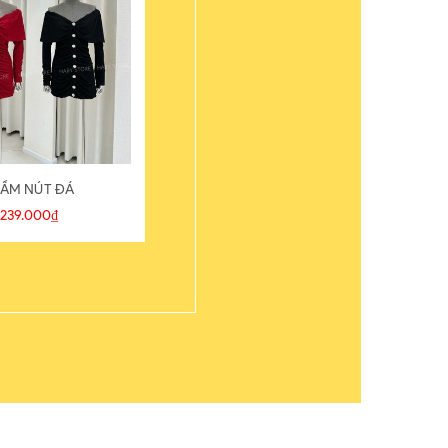
ẦM NÚT ĐÁ
ÁO THUN
239.000₫
109.000₫