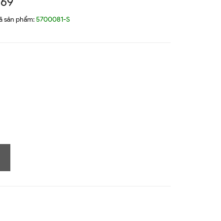
169
ã sản phẩm:
5700081-S