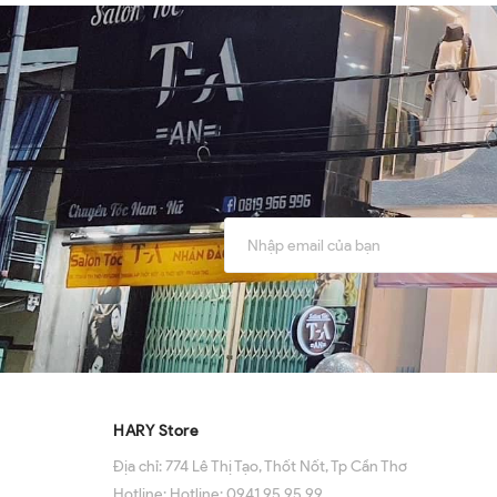
HARY Store
Địa chỉ:
774 Lê Thị Tạo, Thốt Nốt, Tp Cần Thơ
Hotline:
Hotline: 0941 95 95 99