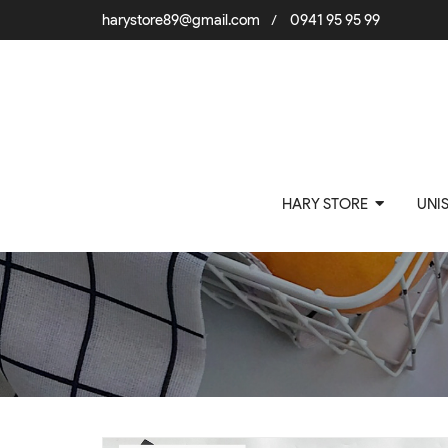
harystore89@gmail.com
0941 95 95 99
/
HARY STORE
UNI