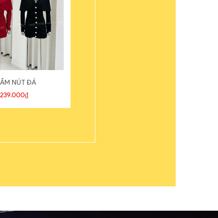
ẦM NÚT ĐÁ
ÁO THUN
239.000₫
109.000₫