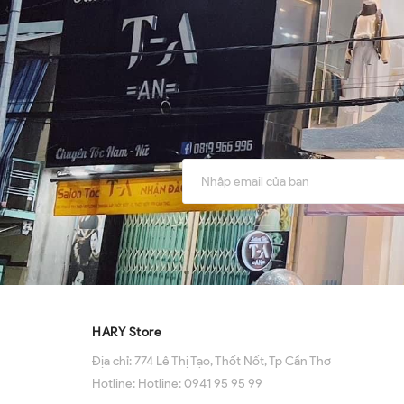
HARY Store
Địa chỉ:
774 Lê Thị Tạo, Thốt Nốt, Tp Cần Thơ
Hotline:
Hotline: 0941 95 95 99