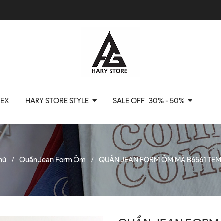
SEX
HARY STORE STYLE
SALE OFF | 30% - 50%
hủ
Quần Jean Form Ôm
QUẦN JEAN FORM ÔM MÃ B6561 TE
/
/