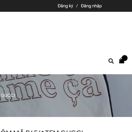
Đăng ký
/
Đăng nhập
M GUCCI