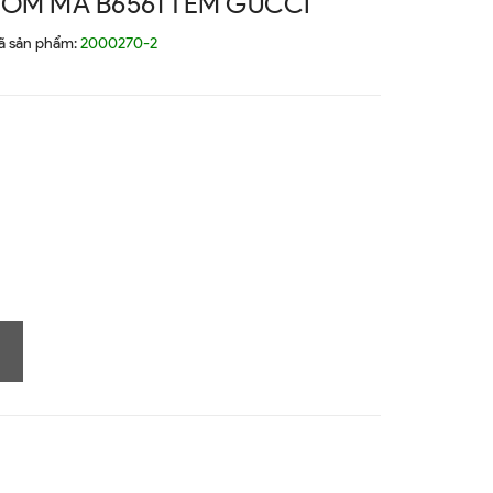
ÔM MÃ B6561 TEM GUCCI
ã sản phẩm:
2000270-2