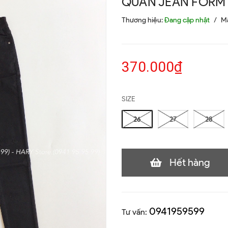
QUẦN JEAN FORM 
Thương hiệu:
Đang cập nhật
/
M
370.000₫
SIZE
26
27
28
Hết hàng
0941959599
Tư vấn: