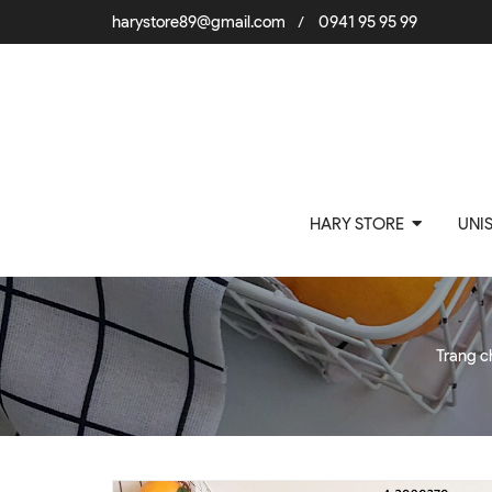
harystore89@gmail.com
0941 95 95 99
/
HARY STORE
UNI
Trang c