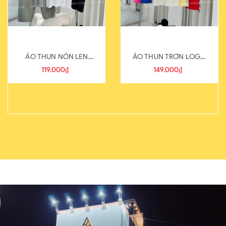
ÁO THUN NÓN LEN
ÁO THUN TRƠN LOGO
821-1
SAU
119.000₫
149.000₫