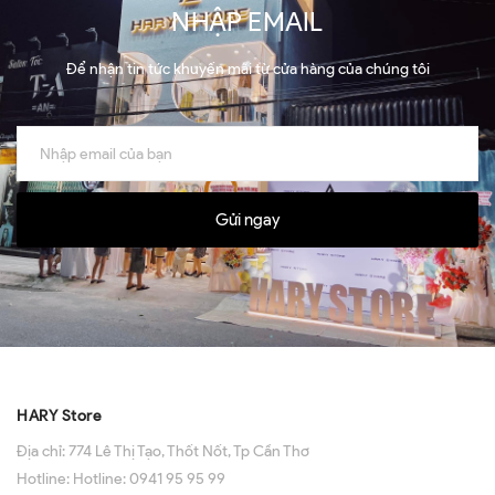
NHẬP EMAIL
Để nhận tin tức khuyến mãi từ cửa hàng của chúng tôi
Gửi ngay
HARY Store
Địa chỉ:
774 Lê Thị Tạo, Thốt Nốt, Tp Cần Thơ
Hotline:
Hotline: 0941 95 95 99