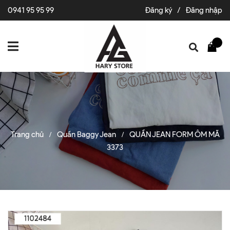
0941 95 95 99
Đăng ký
/
Đăng nhập
Trang chủ
Quần Baggy Jean
QUẦN JEAN FORM ÔM MÃ
/
/
3373