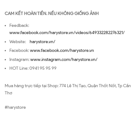
CAM KẾT HOÀN TIỀN. NẾU KHÔNG GIỐNG ẢNH
Feedback:
www.facebook.com/harystore.vn/videos/649332282276321/
Website:
harystore.vn/
Facebook:
www.facebook.com/harystore.vn
Instagram:
www.instagram.com/harystore.vn/
HOT Line: 0941 95 95 99
Mua hàng trực tiếp tại Shop: 774 Lê Thị Tạo, Quận Thốt Nốt, Tp Cần
Thơ
#harystore