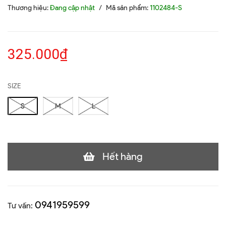
Thương hiệu:
Đang cập nhật
/
Mã sản phẩm:
1102484-S
325.000₫
SIZE
S
M
L
Hết hàng
0941959599
Tư vấn: