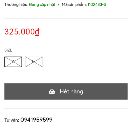
Thương hiệu:
Đang cập nhật
/
Mã sản phẩm:
1102483-S
325.000₫
SIZE
S
M
Hết hàng
0941959599
Tư vấn: