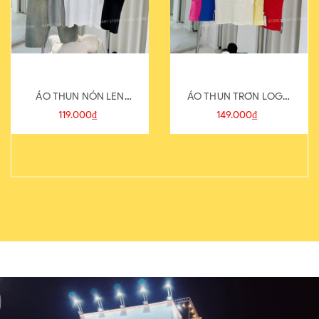
ÁO THUN NÓN LEN
ÁO THUN TRƠN LOGO
821-1
SAU
119.000₫
149.000₫