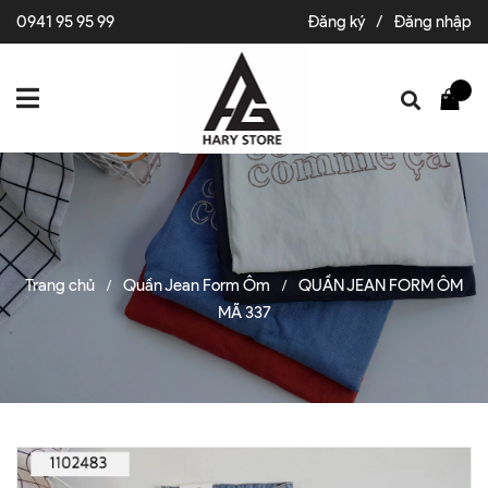
0941 95 95 99
Đăng ký
/
Đăng nhập
Trang chủ
Quần Jean Form Ôm
QUẦN JEAN FORM ÔM
/
/
MÃ 337