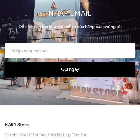
NHẬP EMAIL
Để nhận tin tức khuyến mãi từ cửa hàng của chúng tôi
Gửi ngay
HARY Store
Địa chỉ:
774 Lê Thị Tạo, Thốt Nốt, Tp Cần Thơ