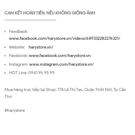
CAM KẾT HOÀN TIỀN. NẾU KHÔNG GIỐNG ẢNH
—————————————————
Feedback:
www.facebook.com/harystore.vn/videos/649332282276321/
Website:
harystore.vn/
Facebook:
www.facebook.com/harystore.vn
Instagram:
www.instagram.com/harystore.vn/
HOT Line: 0941 95 95 99
Mua hàng trực tiếp tại Shop: 774 Lê Thị Tạo, Quận Thốt Nốt, Tp Cần
Thơ
#harystore