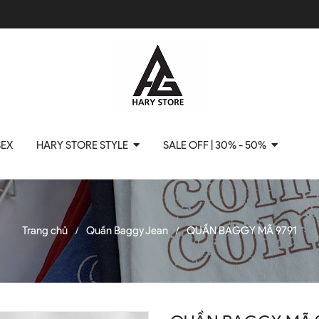
SEX
HARY STORE STYLE
SALE OFF | 30% - 50%
Trang chủ
Quần Baggy Jean
QUẦN BAGGY MÃ 9791
/
/