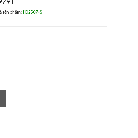
9791
ã sản phẩm:
1102507-S