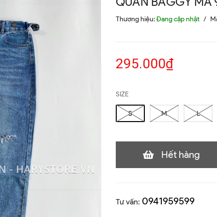
QUẦN BAGGY MÃ 
Thương hiệu:
Đang cập nhật
/
M
295.000₫
SIZE
S
M
L
Hết hàng
0941959599
Tư vấn: