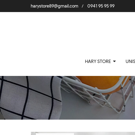
harystore89@gmail.com
0941 95 95 99
/
HARY STORE
UNI