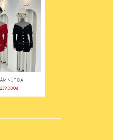
ẦM NÚT ĐÁ
ÁO THUN
239.000₫
109.000₫