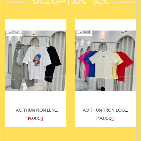
SALE OFF | 30% - 50%
ÁO THUN NÓN LEN
ÁO THUN TRƠN LOGO
821-1
SAU
119.000₫
149.000₫