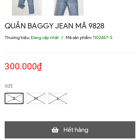
QUẦN BAGGY JEAN MÃ 9828
Thương hiệu:
Đang cập nhật
/
Mã sản phẩm:
1102457-S
300.000₫
SIZE
S
M
L
Hết hàng