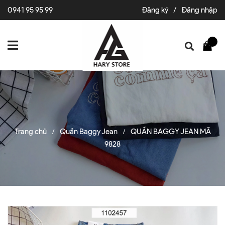
0941 95 95 99
Đăng ký
/
Đăng nhập
Trang chủ
Quần Baggy Jean
QUẦN BAGGY JEAN MÃ
/
/
9828