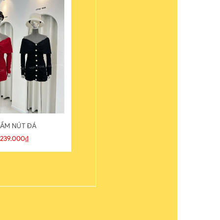
ẦM NÚT ĐÁ
ÁO THUN
239.000₫
109.000₫