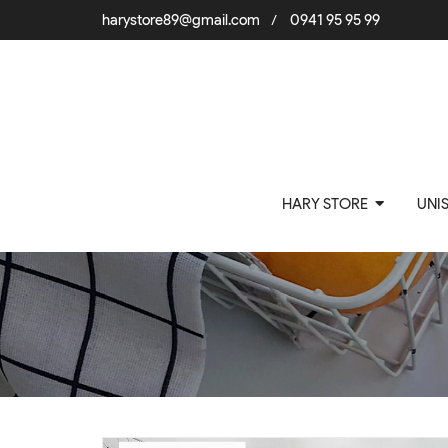
harystore89@gmail.com
0941 95 95 99
/
HARY STORE
UNI