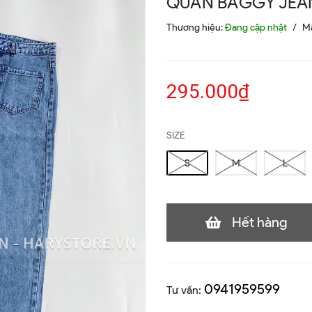
QUẦN BAGGY JEA
Thương hiệu:
Đang cập nhật
/
M
295.000₫
SIZE
S
M
L
Hết hàng
0941959599
Tư vấn: