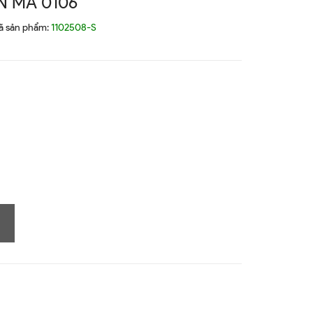
N MÃ 0106
ã sản phẩm:
1102508-S