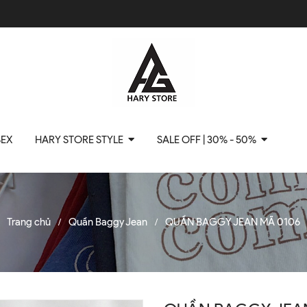
SEX
HARY STORE STYLE
SALE OFF | 30% - 50%
Trang chủ
Quần Baggy Jean
QUẦN BAGGY JEAN MÃ 0106
/
/