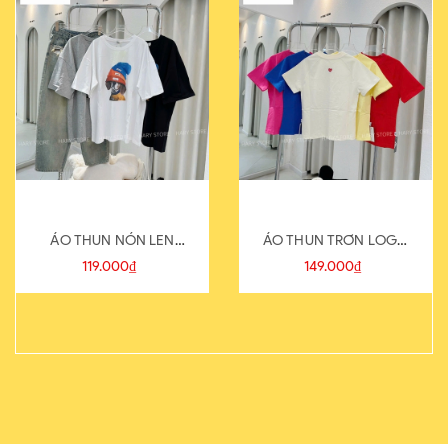
ÁO THUN NÓN LEN
ÁO THUN TRƠN LOGO
821-1
SAU
119.000₫
149.000₫