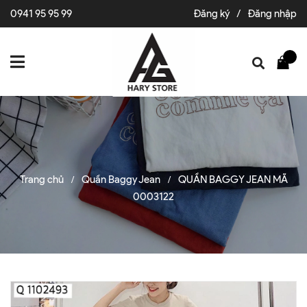
0941 95 95 99
Đăng ký
/
Đăng nhập
Trang chủ
Quần Baggy Jean
QUẦN BAGGY JEAN MÃ
/
/
0003122