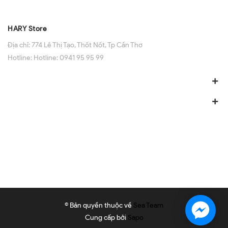
HARY Store
Địa chỉ:
774 Lê Thị Tạo, Thốt Nốt, Tp Cần Thơ
Hotline:
Hotline: 0941 95 95 99
© Bản quyền thuộc về
Sea Team
Cung cấp bởi
Sapo