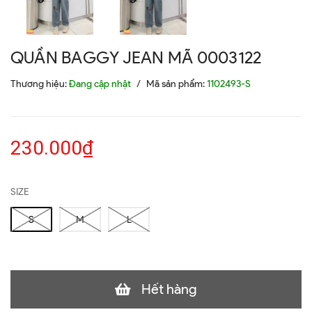
QUẦN BAGGY JEAN MÃ 0003122
Thương hiệu:
Đang cập nhật
/
Mã sản phẩm:
1102493-S
230.000₫
SIZE
S
M
L
Hết hàng