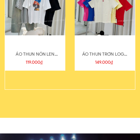
ÁO THUN NÓN LEN
ÁO THUN TRƠN LOGO
821-1
SAU
119.000₫
149.000₫