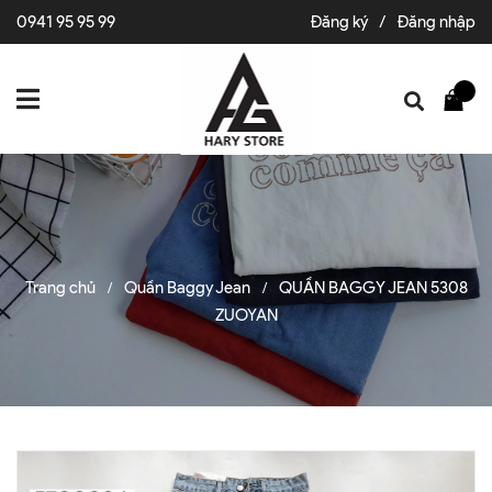
0941 95 95 99
Đăng ký
/
Đăng nhập
Trang chủ
Quần Baggy Jean
QUẦN BAGGY JEAN 5308
/
/
ZUOYAN